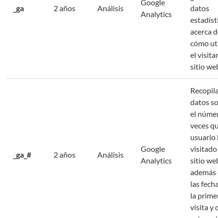
Google
_ga
2 años
Análisis
datos
Analytics
estadíst
acerca d
cómo uti
el visita
sitio we
Recopil
datos s
el núme
veces q
usuario
Google
visitado
_ga_#
2 años
Análisis
Analytics
sitio we
además 
las fech
la prime
visita y 