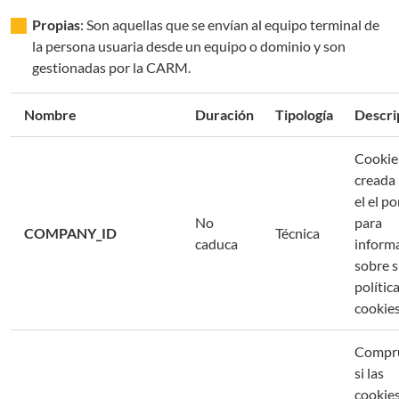
Propias
: Son aquellas que se envían al equipo terminal de
la persona usuaria desde un equipo o dominio y son
gestionadas por la CARM.
Nombre
Duración
Tipología
Descri
Cookie
creada
el el po
No
para
COMPANY_ID
Técnica
caduca
inform
sobre 
polític
cookies
Compr
si las
cookie