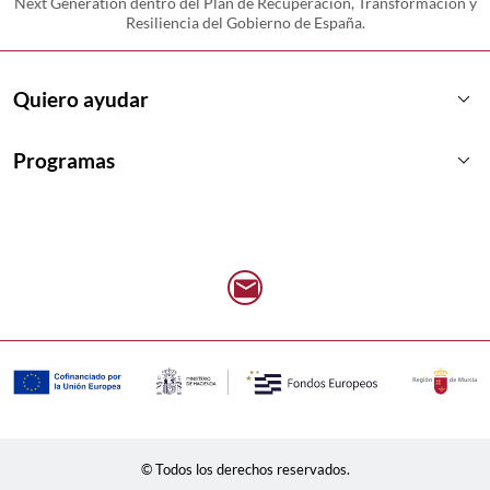
Next Generation dentro del Plan de Recuperación, Transformación y
Resiliencia del Gobierno de España.
keyboard_arrow_down
Quiero ayudar
keyboard_arrow_down
Programas
© Todos los derechos reservados.