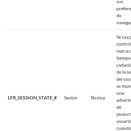
sus
prefere
de
navega
Se usa 
control
marca 
tiempo 
caduci
de la s
del usu
se mue
una
LFR_SESSION_STATE_#
Sesión
Técnica
advert
de
javascr
usuari
cuando