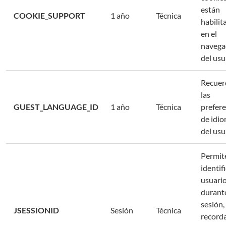
están
COOKIE_SUPPORT
1 año
Técnica
habilit
en el
navega
del usu
Recuer
las
GUEST_LANGUAGE_ID
1 año
Técnica
prefere
de idi
del usu
Permit
identifi
usuari
durante
sesión,
JSESSIONID
Sesión
Técnica
record