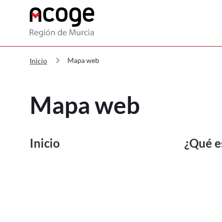
ACOGE CARM Mapa web
chevron_right
Mapa web
Inicio
Mapa web
Inicio
¿Qué e