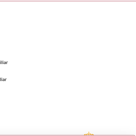
liar
liar