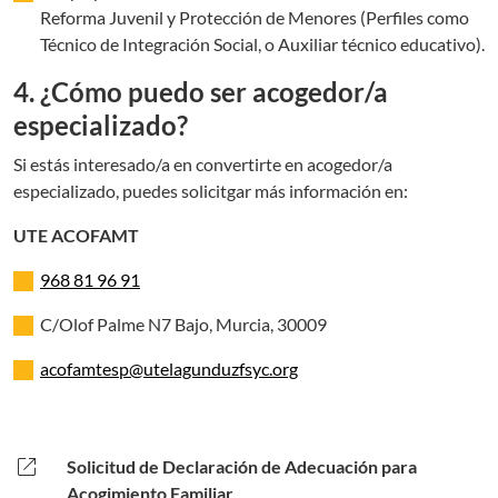
Reforma Juvenil y Protección de Menores (Perfiles como
Técnico de Integración Social, o Auxiliar técnico educativo).
4. ¿Cómo puedo ser acogedor/a
especializado?
Si estás interesado/a en convertirte en acogedor/a
especializado, puedes solicitgar más información en:
UTE ACOFAMT
968 81 96 91
C/Olof Palme N7 Bajo, Murcia, 30009
acofamtesp@utelagunduzfsyc.org
open_in_new
Solicitud de Declaración de Adecuación para
Acogimiento Familiar