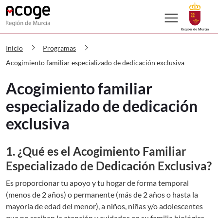
menu
ACOGE CARM Acogimiento familiar esp
chevron_right
chevron_right
Inicio
Programas
Acogimiento familiar especializado de dedicación exclusiva
Acogimiento familiar
especializado de dedicación
exclusiva
1. ¿Qué es el Acogimiento Familiar
Especializado de Dedicación Exclusiva?
Es proporcionar tu apoyo y tu hogar de forma temporal
(menos de 2 años) o permanente (más de 2 años o hasta la
mayoría de edad del menor), a niños, niñas y/o adolescentes
que no reciben la atención y cuidados en su familia biológica.